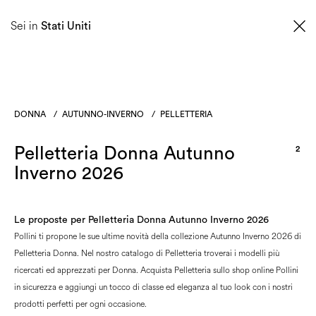
SCOPRI LA NUOVA COLLEZIONE PRIMAVERA ESTATE 2026
Sei in
Stati Uniti
0
DONNA
/
AUTUNNO-INVERNO
/
PELLETTERIA
Pelletteria Donna Autunno
2
Inverno 2026
Le proposte per Pelletteria Donna Autunno Inverno 2026
Pollini ti propone le sue ultime novità della collezione Autunno Inverno 2026 di
Pelletteria Donna. Nel nostro catalogo di Pelletteria troverai i modelli più
ricercati ed apprezzati per Donna. Acquista Pelletteria sullo shop online Pollini
in sicurezza e aggiungi un tocco di classe ed eleganza al tuo look con i nostri
prodotti perfetti per ogni occasione.