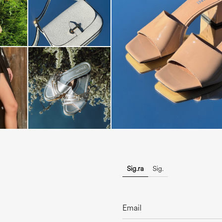
The most-wanted mules and san
sale. ...
Sig.ra
Sig.