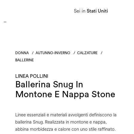
Sei in
Stati Uniti
Donna
Uomo
Linea Heritage
DONNA
/
AUTUNNO-INVERNO
/
CALZATURE
/
BALLERINE
LINEA POLLINI
Ballerina Snug In
Montone E Nappa Stone
Linee essenziali e materiali avvolgenti definiscono la
ballerina Snug. Realizzata in montone e nappa,
abbina morbidezza e calore con uno stile raffinato.