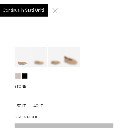
Continua in
Stati Uniti
0
CERCA
IT | EUR
STONE
37 IT
40 IT
SCALA TAGLIE