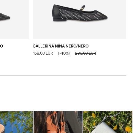
RO
BALLERINA NINA NERO/NERO
B
168.00 EUR
(-40%)
280.00 EUR
1