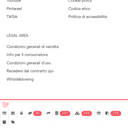
YouTube
Cookie policy
Pinterest
Codice etico
TikTok
Politica di accessibilità
LEGAL AREA
Condizioni generali di vendita
Info per il consumatore
Condizioni generali d'uso
Recedere dal contratto qui
Whistleblowing
POLLINI RETAIL S.P.A. © 2026
|
MADE IN EVOLVE
36
137
433
276