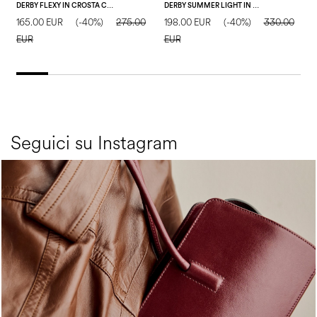
DERBY FLEXY IN CROSTA CUOIO
DERBY SUMMER LIGHT IN VITELLO STAMPA TRECCIA CUOIO
165.00 EUR
(-40%)
275.00
198.00 EUR
(-40%)
330.00
1
EUR
EUR
E
Seguici su Instagram