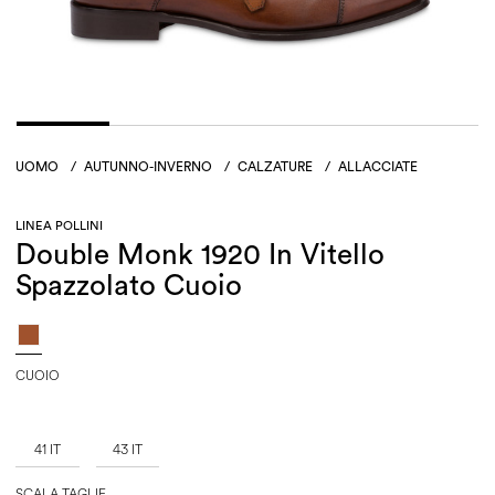
UOMO
/
AUTUNNO-INVERNO
/
CALZATURE
/
ALLACCIATE
LINEA POLLINI
Double Monk 1920 In Vitello
Spazzolato Cuoio
CUOIO
41 IT
43 IT
SCALA TAGLIE