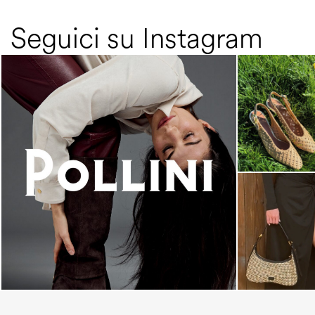
Seguici su Instagram
An ode to the house’s vibrant Italian roots, the
new...