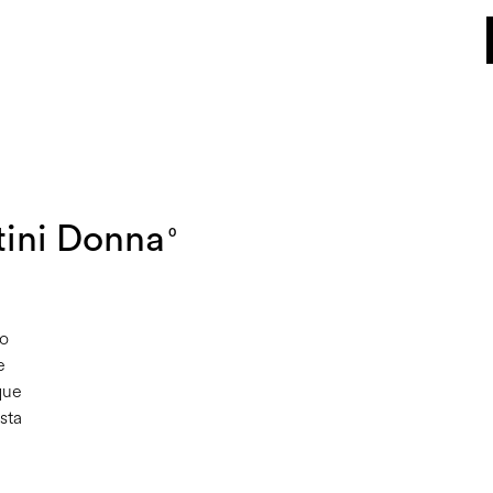
World of Pollini
tini Donna
0
no
e
que
asta