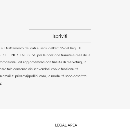
Iscriviti
sul trattamento dei dati ai sensi dell’art. 13 del Reg. UE
a
POLLINI RETAIL S.P.A.
per la ricezione tramite e-mail della
promozionali ed aggiornamenti con finalità di marketing, in
are tale consenso disiscrivendosi con le funzionalità
un email a:
privacy@pollini.com, le modalità sono descritte
k
.
LEGAL AREA