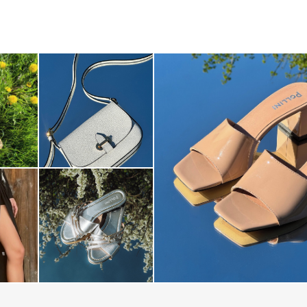
The most-wanted mules and san
sale. ...