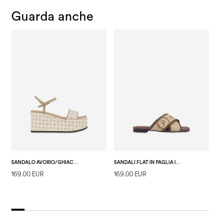
Guarda anche
SANDALO AVORIO/GHIACCIO
SANDALI FLAT IN PAGLIA INTRECCIATA MACRO HERITAGE NATURALE/MARRONE
169.00 EUR
169.00 EUR
4