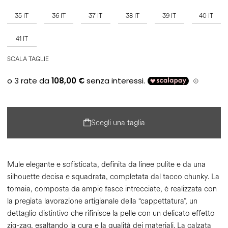
35 IT
36 IT
37 IT
38 IT
39 IT
40 IT
41 IT
SCALA TAGLIE
Scegli una taglia
Mule elegante e sofisticata, definita da linee pulite e da una
silhouette decisa e squadrata, completata dal tacco chunky. La
tomaia, composta da ampie fasce intrecciate, è realizzata con
la pregiata lavorazione artigianale della “cappettatura”, un
dettaglio distintivo che rifinisce la pelle con un delicato effetto
zig-zag, esaltando la cura e la qualità dei materiali. La calzata