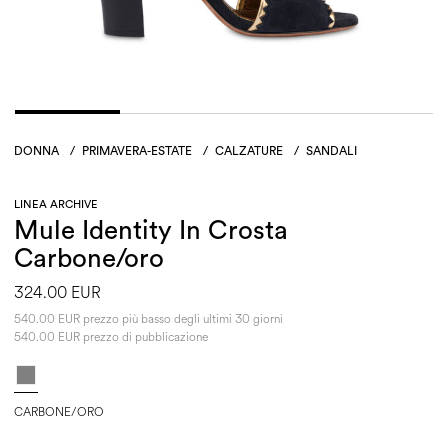
DONNA
/
PRIMAVERA-ESTATE
/
CALZATURE
/
SANDALI
LINEA ARCHIVE
Mule Identity In Crosta
Carbone/oro
324.00 EUR
540.00 EUR prezzo più basso degli ultimi 30 giorni
540.00 EUR prezzo di pubblicazione
CARBONE/ORO