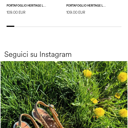
PORTAFOGLIO HERITAGE LOGO CLASSIC AVORIO/LACCA
PORTAFOGLIO HERITAGE LOGO CLASSIC NERO/LACCA
109.00 EUR
109.00 EUR
1
Seguici su Instagram
Choose between chunky silhouettes with intriguing we...