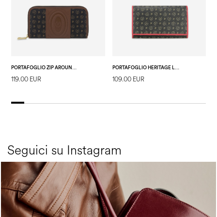
PORTAFOGLIO ZIP AROUND HERITAGE 70 NERO/MARRONE.
PORTAFOGLIO HERITAGE LOGO CLASSIC NERO/LACCA
119.00 EUR
109.00 EUR
1
Seguici su Instagram